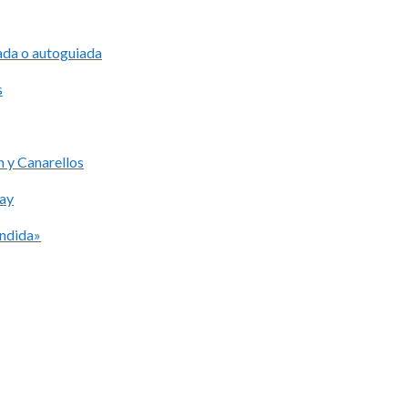
iada o autoguiada
s
 y Canarellos
lay
ondida»