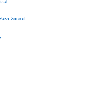
iscal
ata del Sorrosal
a