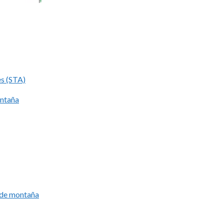
es (STA)
ontaña
í de montaña