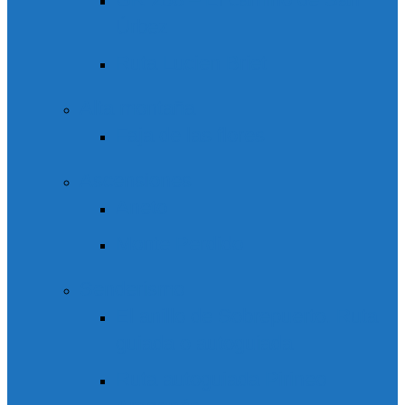
Úrbez
Ruta Lucien Briet
Alta montaña
Faja de las flores
Ascensiones
Aneto
Monte Perdido
Senderismo
El anillo de Sobrepuerto. Ruta
guiada o autoguiada
Ruta autoguiada Pirineo