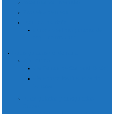
Ascensiones invernales
Raquetas de nieve
Esquí de montaña
Cursos o salidas guiadas de
esquí de montaña
Rutas guiadas de Montaña
Vía Ferrata
Vía Ferrata de Sorrosal (Broto)
Vía Ferrata los Duendes de
Sorrosal
Rutas guiadas y autoguiadas
Ordesa
GR 268 – El camino de San