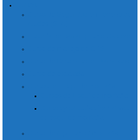
Cursos
Curso de Seguridad en Terreno de
Aludes (STA)
Escuela de barranquismo Casteret
Curso de manejo de GPS
Curso de Descenso de Barrancos
Curso de escalada
Cursos de Esquí de montaña
Cursos de Esquí de montaña
Cursos y cápsulas formativas
de esquí de montaña
Curso de Alpinismo / montaña