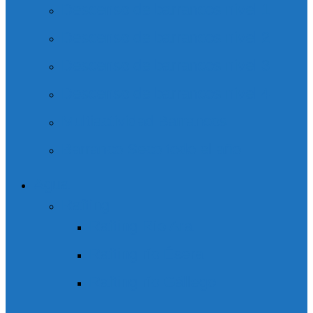
Descenso de barrancos nivel 1
Descenso de barrancos nivel 2
Descenso de barrancos nivel 3
Descenso de barrancos nivel 4
Multiactividad Barrancos
Barranco Seco todo el año
Agua
Rafting
Rafting Río Ara
Rafting río Ésera
Rafting río Gállego