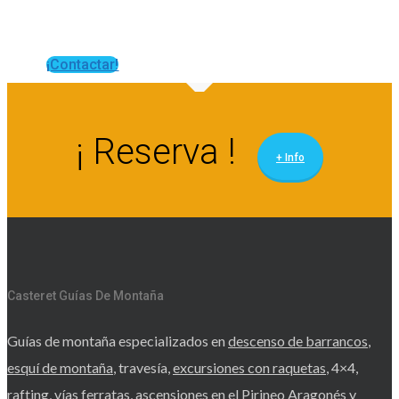
¡Contactar!
¡ Reserva !
+ Info
Casteret Guías De Montaña
Guías de montaña especializados en
descenso de barrancos
,
esquí de montaña
, travesía,
excursiones con raquetas
, 4×4,
rafting,
vías ferratas
,
ascensiones
en el Pirineo Aragonés y