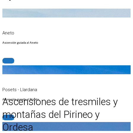
Aneto
Ascensión guiada al Aneto
+info
Posets - Llardana
Ascensiones de tresmiles y
Ascensión guiada al Posets
montañas del Pirineo y
+info
Ordesa