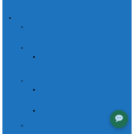
invernal
Grupos
Parque de aventura Ordesaventura
en Fiscal
Packs multiaventura
Barranco de Nivel I ó II + Vía
Ferrata del Sorrosal
Campamentos Escolares
Programa Escolares 3 días
Ordesa
Programa Escolares 5 días
Campamentos familiares Casteret