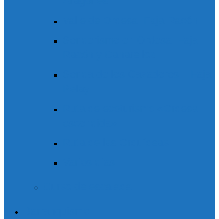
Aragonés
Valle de Ordesa: Faja Racón
Senderismo en Ordesa: Faja
Racón y Canarellos
Senda de los Cazadores – Faja
Pelay
Ruta de ecoturismo «Ordesa
escondida»
Ruta de las Orquídeas
Varios días
Curso de escalada
Barranquismo