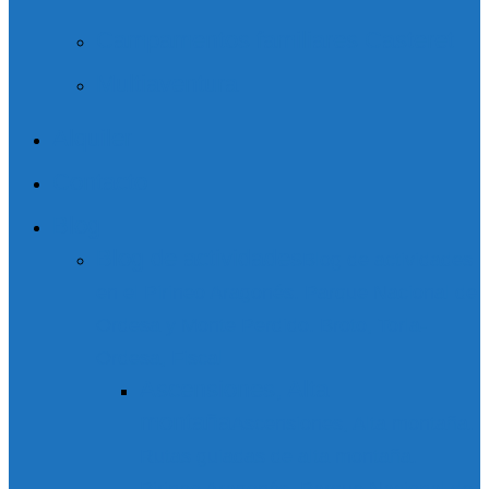
Campamentos familiares Casteret
Multiaventura
Alquiler
Contacto
Blog
Blog de actividades
Blog de actividades
en el Pirineo Aragonés. Parque Nacional de
Ordesa y Monte Perdido. Broto, Torla-
Ordesa, Fiscal
Ascensiones, Alta
montaña
Ascensiones, Alta montaña.
Rutas guiadas de alta montaña.
Pirineo Aragonés. Parque Nacional de