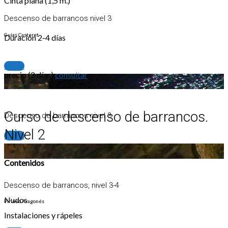
Cinta plana (1,5 m.)
Descenso de barrancos nivel 3
Guías Casteret
Duración 2-4 días
+info
precio (2 días)
consultar
Curso de descenso de barrancos.
Descenso de barrancos nivel 3
Nivel 2
+info
Contenidos
Descenso de barrancos, nivel 3-4
Nudos
Pirineo Aragonés
Instalaciones y rápeles