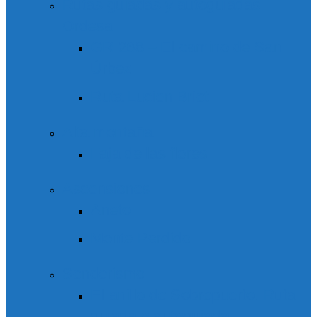
Rutas guiadas y autoguiadas
Ordesa
GR 268 – El camino de San
Úrbez
Ruta Lucien Briet
Alta montaña
Faja de las flores
Ascensiones
Aneto
Monte Perdido
Senderismo
El anillo de Sobrepuerto. Ruta
guiada o autoguiada