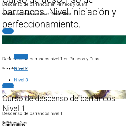
Descenso de barrancos en Pirineos y Guara
barrancos. Nivel iniciación y
Cursos de descenso de barrancos en Pirineos y Guara
perfeccionamiento.
+info
Nivel 1
Descenso de barrancos nivel 1 en Pirineos y Guara
Nivel 2
Para toda la familia
Nivel 3
+info
Curso de descenso de barrancos.
Nivel 1
Descenso de barrancos nivel 1
En Pirineos y Guara
Contenidos