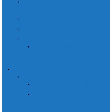
Curso de Alpinismo / montaña
invernal
Ascensiones invernales
Raquetas de nieve
Esquí de montaña
Cursos o salidas guiadas de
esquí de montaña
Rutas guiadas de Montaña
Vía Ferrata
Vía Ferrata de Sorrosal (Broto)
Vía Ferrata los Duendes de
Sorrosal