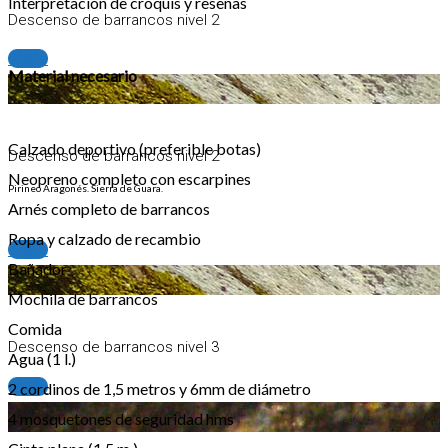
Interpretación de croquis y reseñas
Descenso de barrancos nivel 2
+info
Material necesario
Calzado deportivo (preferible botas)
Descenso de barrancos nivel 2
Neopreno completo con escarpines
Pirineo Aragonés. Sierra de Guara.
Arnés completo de barrancos
Ropa y calzado de recambio
+info
Bañador
Mochila de barrancos
Comida
Descenso de barrancos nivel 3
Agua (1 l.)
+info
2 cordinos de 1,5 metros y 6mm de diámetro
4 mosquetones de seguridad hms