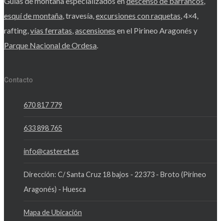
Guías de montaña especializados en
descenso de barrancos
,
esquí de montaña
, travesía,
excursiones con raquetas
, 4×4,
rafting,
vías ferratas
,
ascensiones
en el Pirineo Aragonés y
Parque Nacional de Ordesa
.
Contacto
670 817 779
633 898 765
info@casteret.es
Dirección: C/ Santa Cruz 18 bajos - 22373 - Broto (Pirineo
Aragonés) - Huesca
Mapa de Ubicación