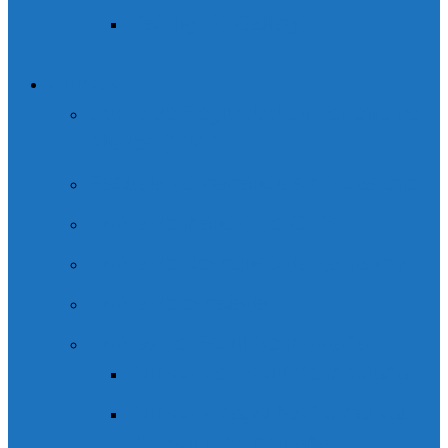
Rafting río Gállego
Cursos
Curso de Seguridad en Terreno de
Aludes (STA)
Escuela de barranquismo Casteret
Curso de manejo de GPS
Curso de Descenso de Barrancos
Curso de escalada
Cursos de Esquí de montaña
Cursos de Esquí de montaña
Cursos y cápsulas formativas
de esquí de montaña