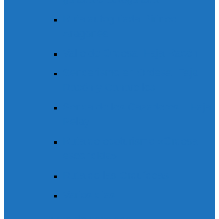
Ruta autoguiada Pirineo
Aragonés
Valle de Ordesa: Faja Racón
Senderismo en Ordesa: Faja
Racón y Canarellos
Senda de los Cazadores – Faja
Pelay
Ruta de ecoturismo «Ordesa
escondida»
Ruta de las Orquídeas
Varios días