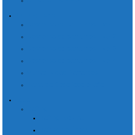
Curso de escalada
Barranquismo
Descenso de barrancos nivel 1
Descenso de barrancos nivel 2
Descenso de barrancos nivel 3
Descenso de barrancos nivel 4
Multiactividad Barrancos
Barranco Seco todo el año
Agua
Rafting
Rafting Río Ara
Rafting río Ésera