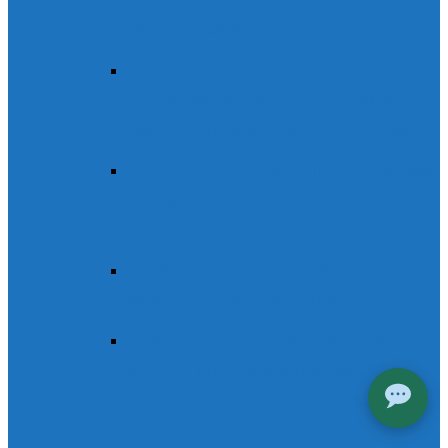
Ordesa y Monte Perdido
Cursos
Cursos Casteret. Descenso
de barrancos, escalada, alta montaña,
montaña invernal, esquí de travesía.
Descenso de barrancos
Descenso
de barrancos en el Pirineo Aragonés y
Sierra de Guara
Esquí de montaña
Esquí de
montaña Pirineo Aragonés
Raquetas de nieve
Raquetas de
nieve. Pirineo Aragonés. Ordesa.
Posets-Maladeta. Rutas guiadas.
Alquiler de raquetas de nieve.