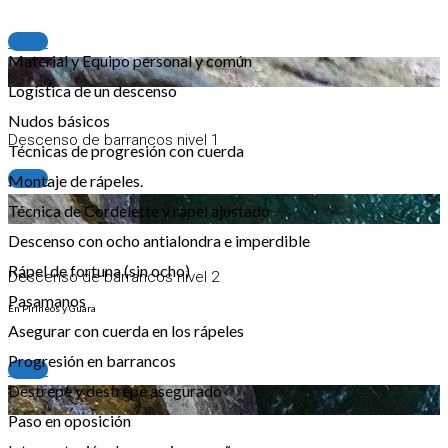
+info
Material y Equipo personal y común
Logística de un descenso
Nudos básicos
Descenso de barrancos nivel 1
Técnicas de progresión con cuerda
+info
Montaje de rápeles.
Técnica de Cordelette y rápel ajustado
Descenso con ocho antialondra e imperdible
Rápel de fortuna (sin ocho)
Descenso de barrancos nivel 2
Pasamanos
En Pirineos y Guara
Asegurar con cuerda en los rápeles
Progresión en barrancos
+info
Destrepe y destrepe asegurado
Paso en oposición