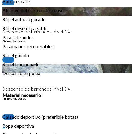
Autorrescate
+info
Bloqueo del ocho en descenso
Rápel autoasegurado
Rápel desembragable
Descenso de barrancos, nivel 3-4
Pasos de nudos
Pirineo Aragonés
Pasamanos recuperables
Rápel guiado
+info
Rápel fraccionado
Descenso en polea
Descenso de barrancos, nivel 3-4
Material necesario
Pirineo Aragonés
Calzado deportivo (preferible botas)
+info
Ropa deportiva
1