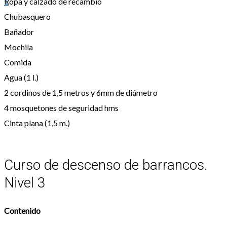
Ropa y calzado de recambio
1
Chubasquero
Bañador
Mochila
Comida
Agua (1 l.)
2 cordinos de 1,5 metros y 6mm de diámetro
4 mosquetones de seguridad hms
Cinta plana (1,5 m.)
Curso de descenso de barrancos.
Nivel 3
Contenido