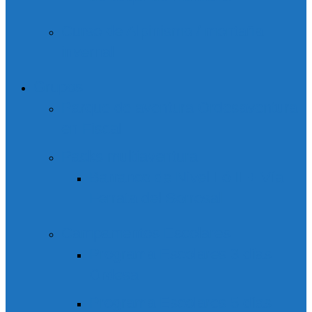
Curso de Alpinismo / montaña
invernal
Grupos
Parque de aventura Ordesaventura
en Fiscal
Packs multiaventura
Barranco de Nivel I ó II + Vía
Ferrata del Sorrosal
Campamentos Escolares
Programa Escolares 3 días
Ordesa
Programa Escolares 5 días