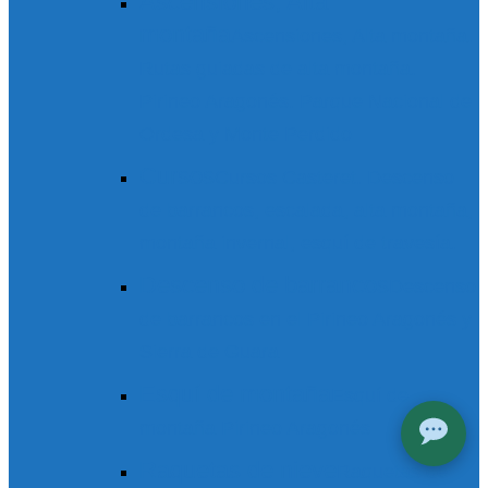
Ascensiones, Alta
montaña
Ascensiones, Alta montaña.
Rutas guiadas de alta montaña.
Pirineo Aragonés. Parque Nacional de
Ordesa y Monte Perdido
Cursos
Cursos Casteret. Descenso
de barrancos, escalada, alta montaña,
montaña invernal, esquí de travesía.
Descenso de barrancos
Descenso
de barrancos en el Pirineo Aragonés y
Sierra de Guara
Esquí de montaña
Esquí de
montaña Pirineo Aragonés
Raquetas de nieve
Raquetas de