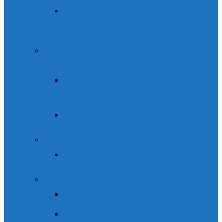
Vía Ferrata los Duendes de
Sorrosal
Rutas guiadas y autoguiadas
Ordesa
GR 268 – El camino de San
Úrbez
Ruta Lucien Briet
Alta montaña
Faja de las flores
Ascensiones
Aneto
Monte Perdido