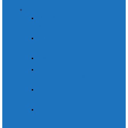
Senderismo
El anillo de Sobrepuerto. Ruta
guiada o autoguiada
Ruta autoguiada Pirineo
Aragonés
Valle de Ordesa: Faja Racón
Senderismo en Ordesa: Faja
Racón y Canarellos
Senda de los Cazadores – Faja
Pelay
Ruta de ecoturismo «Ordesa
escondida»