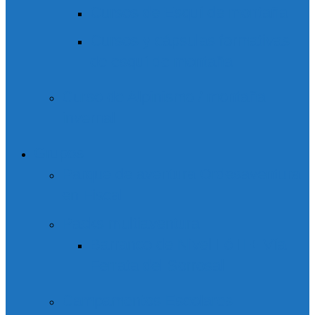
Cursos de Esquí de montaña
Cursos y cápsulas formativas
de esquí de montaña
Curso de Alpinismo / montaña
invernal
Grupos
Parque de aventura Ordesaventura
en Fiscal
Packs multiaventura
Barranco de Nivel I ó II + Vía
Ferrata del Sorrosal
Campamentos Escolares