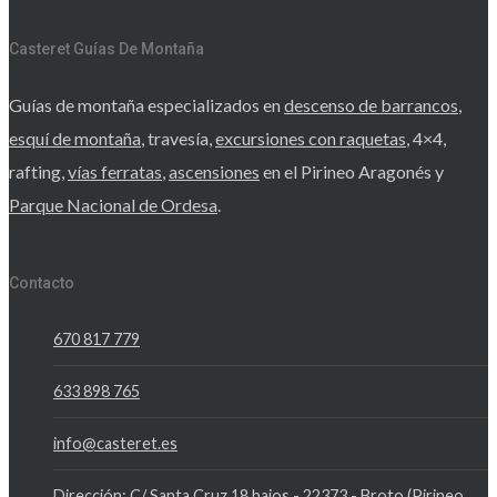
Casteret Guías De Montaña
Guías de montaña especializados en
descenso de barrancos
,
esquí de montaña
, travesía,
excursiones con raquetas
, 4×4,
rafting,
vías ferratas
,
ascensiones
en el Pirineo Aragonés y
Parque Nacional de Ordesa
.
Contacto
670 817 779
633 898 765
info@casteret.es
Dirección: C/ Santa Cruz 18 bajos - 22373 - Broto (Pirineo