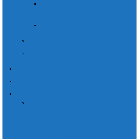
Programa Escolares 3 días
Ordesa
Programa Escolares 5 días
Campamentos familiares Casteret
Multiaventura
Alquiler
Contacto
Blog
Blog de actividades
Blog de actividades
en el Pirineo Aragonés. Parque Nacional de
Ordesa y Monte Perdido. Broto, Torla-
Ordesa, Fiscal