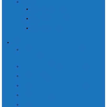
Rafting
Rafting Río Ara
Rafting río Ésera
Rafting río Gállego
Cursos
Curso de Seguridad en Terreno de
Aludes (STA)
Escuela de barranquismo Casteret
Curso de manejo de GPS
Curso de Descenso de Barrancos
Curso de escalada
Cursos de Esquí de montaña