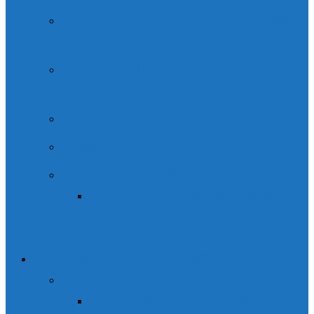
Cursos o salidas guiadas de esquí
de montaña
Curso de Alpinismo / montaña
invernal
Ascensiones invernales
Raquetas de nieve
Esquí de montaña
Cursos o salidas guiadas de
esquí de montaña
Rutas guiadas de Montaña
Vía Ferrata
Vía Ferrata de Sorrosal (Broto)