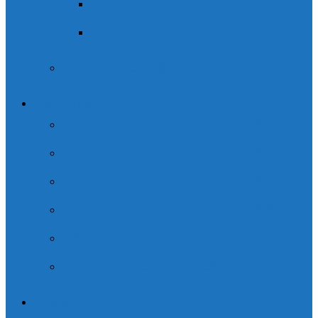
Ruta de las Orquídeas
Varios días
Curso de escalada
Barranquismo
Descenso de barrancos nivel 1
Descenso de barrancos nivel 2
Descenso de barrancos nivel 3
Descenso de barrancos nivel 4
Multiactividad Barrancos
Barranco Seco todo el año
Agua