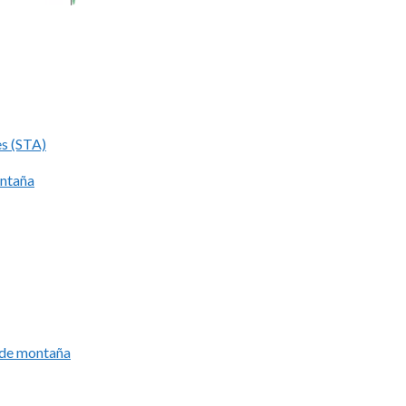
es (STA)
ontaña
í de montaña