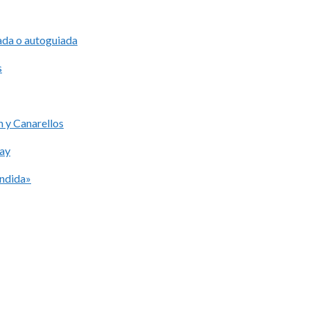
iada o autoguiada
s
 y Canarellos
lay
ondida»