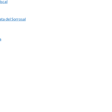
iscal
ata del Sorrosal
a