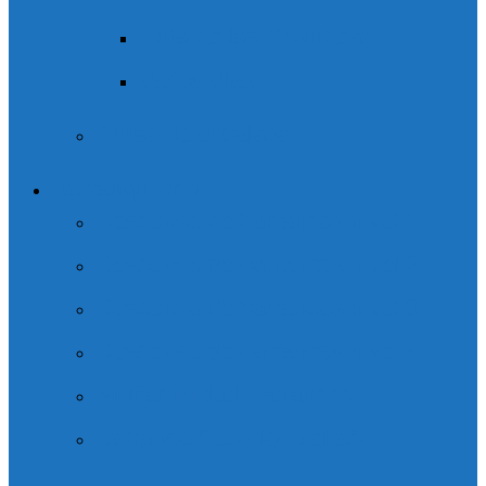
Ruta de las Orquídeas
Varios días
Curso de escalada
Barranquismo
Descenso de barrancos nivel 1
Descenso de barrancos nivel 2
Descenso de barrancos nivel 3
Descenso de barrancos nivel 4
Multiactividad Barrancos
Barranco Seco todo el año