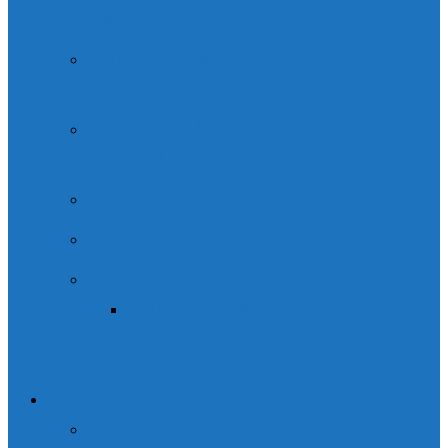
Aludes (STA)
Cursos o salidas guiadas de esquí
de montaña
Curso de Alpinismo / montaña
invernal
Ascensiones invernales
Raquetas de nieve
Esquí de montaña
Cursos o salidas guiadas de
esquí de montaña
Rutas guiadas de Montaña
Vía Ferrata