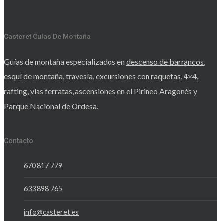
Casteret Guías De Montaña
Guías de montaña especializados en
descenso de barrancos
,
esquí de montaña
, travesía,
excursiones con raquetas
, 4×4,
rafting,
vías ferratas
,
ascensiones
en el Pirineo Aragonés y
Parque Nacional de Ordesa
.
Contacto
670 817 779
633 898 765
info@casteret.es