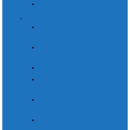
Monte Perdido
Senderismo
El anillo de Sobrepuerto. Ruta
guiada o autoguiada
Ruta autoguiada Pirineo
Aragonés
Valle de Ordesa: Faja Racón
Senderismo en Ordesa: Faja
Racón y Canarellos
Senda de los Cazadores – Faja
Pelay
Ruta de ecoturismo «Ordesa
escondida»