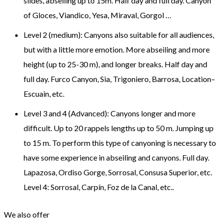
slides,
abseiling
up to
15m
.
Half day
and
full day
.
Canyon
of
Gloces
,
Viandico
,
Yesa
,
Miraval
,
Gorgol
…
L
evel 2 (
medium):
Canyons
also suitable for
all audiences
,
but
with a little more
emotion
.
More
abseiling
and
more
height
(
up to 25-30
m
),
and
longer
breaks
.
Half day
and
full day
.
Furco
Canyon
,
Sia
,
Trigoniero
,
Barrosa
,
Location
–
Escuain,
etc
.
Level 3
and 4 (
Advanced): Canyons
longer and
more
difficult
.
Up to 20
rappels
lengths up to 50
m
.
Jumping
up
to 15
m
.
To perform this type
of
canyoning
is
necessary to
have
some experience
in
abseiling
and canyons
.
Full day
.
Lapazosa
,
Ordiso
Gorge
,
Sorrosal
,
Consusa
Superior
,
etc
.
Level 4
:
Sorrosal
,
Carpín
,
Foz
de la Canal
,
etc.
.
We also offer