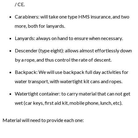
/
CE
.
Carabiners
:
will take
one
type
HMS
insurance,
and two
more
,
both
for
lanyards
.
Lanyards
:
always on hand to
ensure
when necessary
.
Descender
(type
eight)
:
allows
almost effortlessly
down
by
a rope
,
and thus control
the rate of descent
.
Backpack
:
We will use
backpack
full day
activities
for
water transport,
with
watertight
kit
cans
and ropes
.
Watertight container
:
to carry
material that
can not get
wet
(
car
keys
, first aid kit,
mobile phone
,
lunch
,
etc
)
.
Material
will need
to provide
each
one: