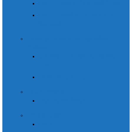
Vía Ferrata de Sorrosal (Broto)
Vía Ferrata los Duendes de
Sorrosal
Rutas guiadas y autoguiadas
Ordesa
GR 268 – El camino de San
Úrbez
Ruta Lucien Briet
Alta montaña
Faja de las flores
Ascensiones
Aneto