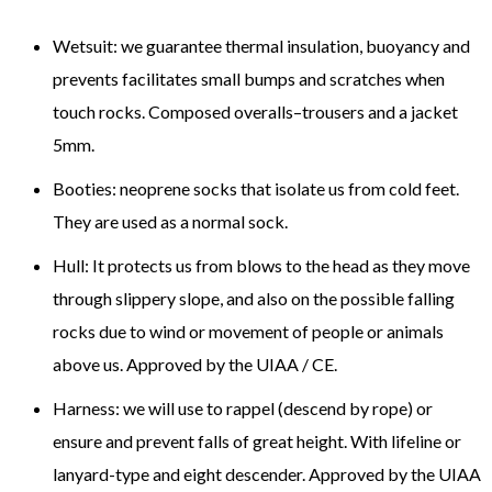
Wetsuit
:
we
guarantee
thermal insulation
,
buoyancy
and
prevents
facilitates
small bumps and scratches
when
touch
rocks
.
Composed
overalls
–
trousers and a
jacket
5mm
.
Booties
:
neoprene
socks
that isolate us
from
cold feet
.
They are used as
a normal sock
.
Hull:
It protects us from
blows to the head
as they move
through
slippery slope,
and
also on the possible
falling
rocks
due
to wind or
movement of people
or animals
above us
.
Approved by
the
UIAA
/
CE
.
Harness:
we will use
to rappel
(
descend
by
rope
)
or
ensure
and
prevent falls
of great height.
With
lifeline or
lanyard
-type
and
eight
descender
.
Approved by
the
UIAA