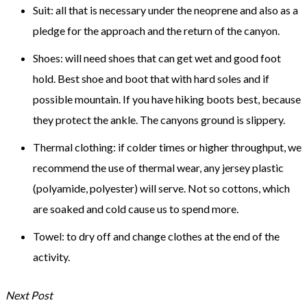
Suit
:
all that is necessary
under the
neoprene
and also
as a
pledge
for the approach
and the return
of the canyon
.
Shoes:
will need
shoes that
can get wet
and
good
foot
hold
.
Best
shoe
and
boot that
with
hard soles
and
if
possible
mountain
.
If you have
hiking boots
best
,
because
they protect
the ankle
.
The
canyons
ground
is slippery
.
Thermal clothing
: if
colder
times
or
higher throughput
, we
recommend
the use of
thermal wear
,
any jersey
plastic
(
polyamide,
polyester
)
will serve
.
Not so
cottons
,
which
are soaked
and
cold
cause
us to spend more
.
Towel
:
to dry off
and change clothes
at the end
of the
activity
.
Next Post