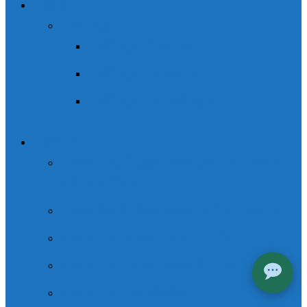
Agua
Rafting
Rafting Río Ara
Rafting río Ésera
Rafting río Gállego
Cursos
Curso de Seguridad en Terreno de
Aludes (STA)
Escuela de barranquismo Casteret
Curso de manejo de GPS
Curso de Descenso de Barrancos
Curso de escalada