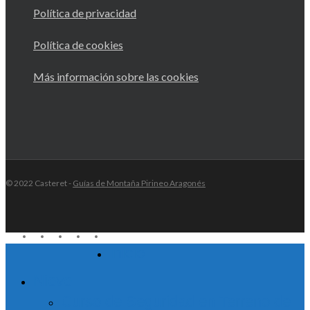
Política de privacidad
Política de cookies
Más información sobre las cookies
© 2022 Casteret -
Guías de Montaña Pirineo Aragonés
twitter
facebook
youtube
RSS
instagram
Inicio
Close
Menu
Nieve
Curso de Seguridad en Terreno de