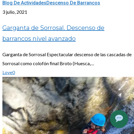
Garganta
Blog De Actividades
Descenso De Barrancos
de
3 julio, 2021
Sorrosal.
Garganta de Sorrosal. Descenso de
Descenso
barrancos nivel avanzado
de
barrancos
Garganta de Sorrosal Espectacular descenso de las cascadas de
nivel
Sorrosal como colofón final Broto (Huesca,…
avanzado
Love
0