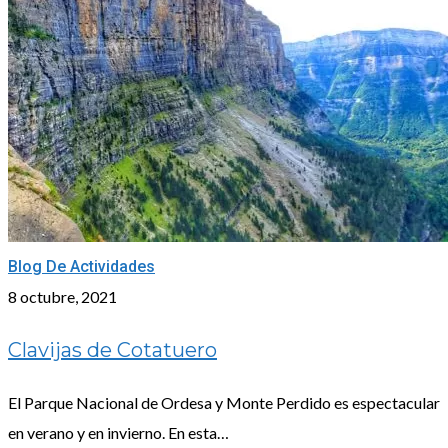
Clavijas
Blog De Actividades
de
8 octubre, 2021
Cotatuero
Clavijas de Cotatuero
El Parque Nacional de Ordesa y Monte Perdido es espectacular
en verano y en invierno. En esta…