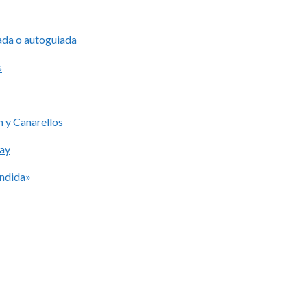
iada o autoguiada
s
 y Canarellos
lay
ondida»