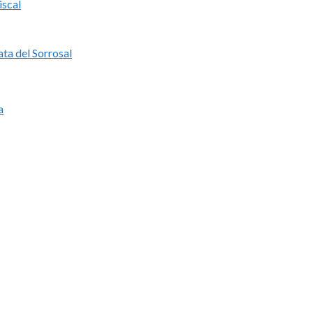
iscal
ata del Sorrosal
a