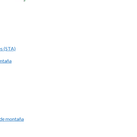
es (STA)
ontaña
í de montaña