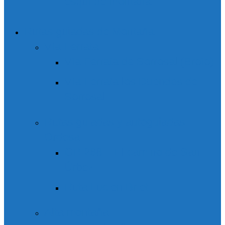
esquí de montaña
Rutas guiadas de Montaña
Vía Ferrata
Vía Ferrata de Sorrosal (Broto)
Vía Ferrata los Duendes de
Sorrosal
Rutas guiadas y autoguiadas
Ordesa
GR 268 – El camino de San
Úrbez
Ruta Lucien Briet
Alta montaña