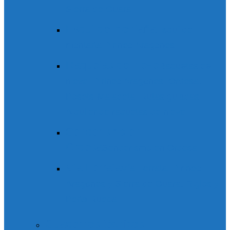
Sierra de Guara
Esquí de montaña
Esquí de
montaña Pirineo Aragonés
Raquetas de nieve
Raquetas de
nieve. Pirineo Aragonés. Ordesa.
Posets-Maladeta. Rutas guiadas.
Alquiler de raquetas de nieve.
Senderismo en
Ordesa
Senderismo en Ordesa
Vía Ferrata
Vía Ferrata. Pirineo
Aragonés y Sierra de Guara. Riglos y
Peña Rueba
Cuadernos técnicos