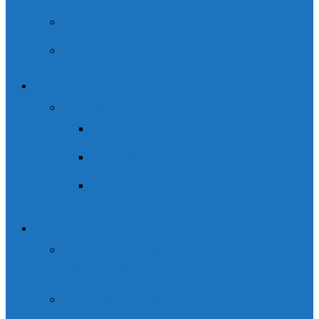
Multiactividad Barrancos
Barranco Seco todo el año
Agua
Rafting
Rafting Río Ara
Rafting río Ésera
Rafting río Gállego
Cursos
Curso de Seguridad en Terreno de
Aludes (STA)
Escuela de barranquismo Casteret