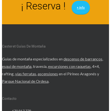
¡ Reserva !
+ Info
Casteret Guías De Montaña
Guías de montaña especializados en
descenso de barrancos
,
esquí de montaña
, travesía,
excursiones con raquetas
, 4×4,
rafting,
vías ferratas
,
ascensiones
en el Pirineo Aragonés y
Parque Nacional de Ordesa
.
Contacto