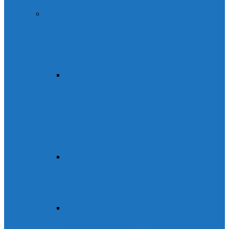
Blog de actividades
Blog de actividades
en el Pirineo Aragonés. Parque Nacional de
Ordesa y Monte Perdido. Broto, Torla-
Ordesa, Fiscal
Ascensiones, Alta
montaña
Ascensiones, Alta montaña.
Rutas guiadas de alta montaña.
Pirineo Aragonés. Parque Nacional de
Ordesa y Monte Perdido
Cursos
Cursos Casteret. Descenso
de barrancos, escalada, alta montaña,
montaña invernal, esquí de travesía.
Descenso de barrancos
Descenso
de barrancos en el Pirineo Aragonés y