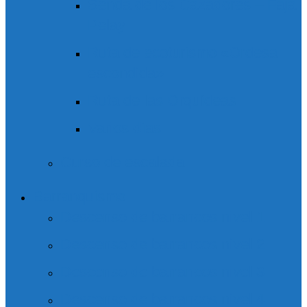
Senda de los Cazadores – Faja
Pelay
Ruta de ecoturismo «Ordesa
escondida»
Ruta de las Orquídeas
Varios días
Curso de escalada
Barranquismo
Descenso de barrancos nivel 1
Descenso de barrancos nivel 2
Descenso de barrancos nivel 3
Descenso de barrancos nivel 4