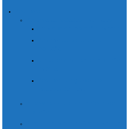
Reservas
Reserva actividades invernales
Actividad de montaña invernal
Reserva curso de esquí de
montaña
Curso de Alpinismo / montaña
invernal
Reserva ruta guiada con
raquetas de nieve
Reservas alquiler de material de
montaña
Parque de aventura Ordesaventura