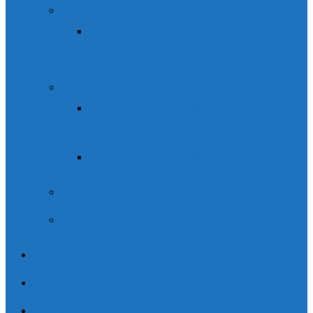
Packs multiaventura
Barranco de Nivel I ó II + Vía
Ferrata del Sorrosal
Campamentos Escolares
Programa Escolares 3 días
Ordesa
Programa Escolares 5 días
Campamentos familiares Casteret
Multiaventura
Alquiler
Contacto
Blog