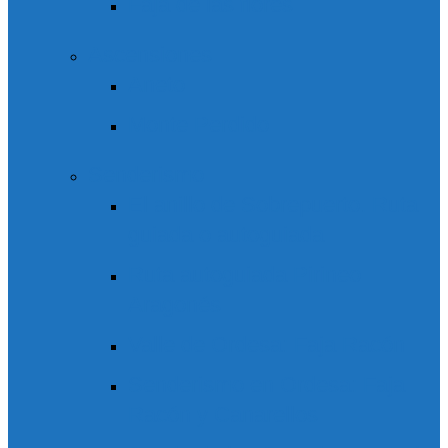
Faja de las flores
Ascensiones
Aneto
Monte Perdido
Senderismo
El anillo de Sobrepuerto. Ruta
guiada o autoguiada
Ruta autoguiada Pirineo
Aragonés
Valle de Ordesa: Faja Racón
Senderismo en Ordesa: Faja
Racón y Canarellos