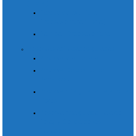
(Fiscal)
Parque de aventura
Ordesaventura (Fiscal)
Paintball Ordesaventura
Reservas actividades guiadas
Reserva Vía Ferrata
Reserva Descenso de
Barrancos
Reserva ruta guiada Faja de las
Flores
Reserva ruta guiada Faja de
Pelay y Senda de los
Cazadores