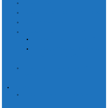
Curso de manejo de GPS
Curso de Descenso de Barrancos
Curso de escalada
Cursos de Esquí de montaña
Cursos de Esquí de montaña
Cursos y cápsulas formativas
de esquí de montaña
Curso de Alpinismo / montaña
invernal
Grupos
Parque de aventura Ordesaventura
en Fiscal