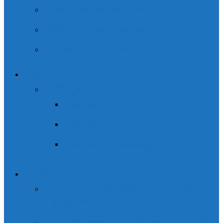
Descenso de barrancos nivel 4
Multiactividad Barrancos
Barranco Seco todo el año
Agua
Rafting
Rafting Río Ara
Rafting río Ésera
Rafting río Gállego
Cursos
Curso de Seguridad en Terreno de
Aludes (STA)
Escuela de barranquismo Casteret