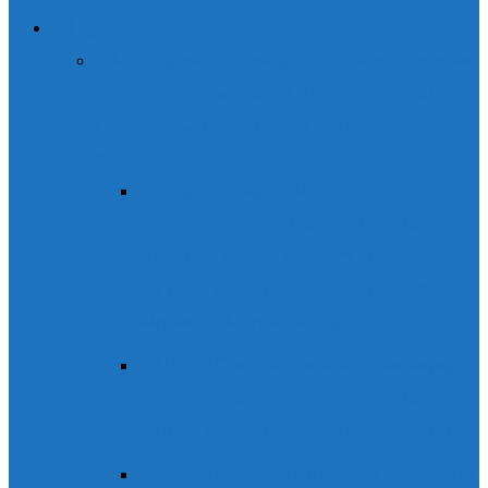
Blog
Blog de actividades
Blog de actividades
en el Pirineo Aragonés. Parque Nacional de
Ordesa y Monte Perdido. Broto, Torla-
Ordesa, Fiscal
Ascensiones, Alta
montaña
Ascensiones, Alta montaña.
Rutas guiadas de alta montaña.
Pirineo Aragonés. Parque Nacional de
Ordesa y Monte Perdido
Cursos
Cursos Casteret. Descenso
de barrancos, escalada, alta montaña,
montaña invernal, esquí de travesía.
Descenso de barrancos
Descenso