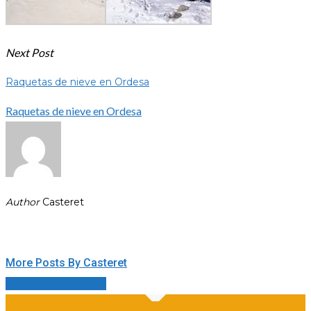
Next Post
Raquetas de nieve en Ordesa
Raquetas de nieve en Ordesa
Author
Casteret
More Posts By Casteret
Share
Share
Share
Share
Pin