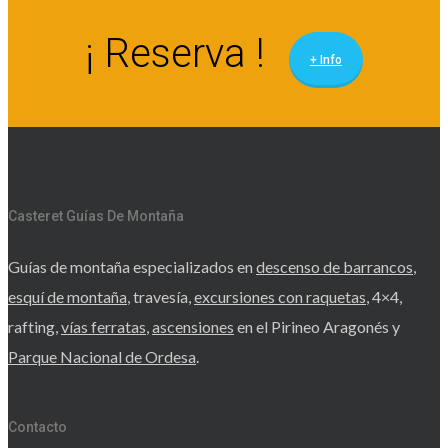
¡ Reserva !
+ Info
Casteret Guías De Montaña
Guías de montaña especializados en
descenso de barrancos
,
esquí de montaña
, travesía,
excursiones con raquetas
, 4×4,
rafting,
vías ferratas
,
ascensiones
en el Pirineo Aragonés y
Parque Nacional de Ordesa
.
Contacto