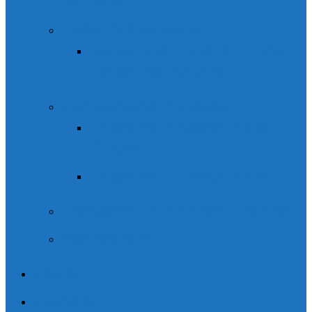
en Fiscal
Packs multiaventura
Barranco de Nivel I ó II + Vía
Ferrata del Sorrosal
Campamentos Escolares
Programa Escolares 3 días
Ordesa
Programa Escolares 5 días
Campamentos familiares Casteret
Multiaventura
Alquiler
Contacto