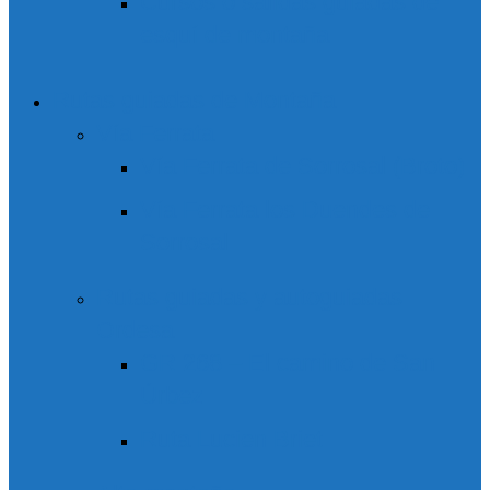
Cursos o salidas guiadas de
esquí de montaña
Rutas guiadas de Montaña
Vía Ferrata
Vía Ferrata de Sorrosal (Broto)
Vía Ferrata los Duendes de
Sorrosal
Rutas guiadas y autoguiadas
Ordesa
GR 268 – El camino de San
Úrbez
Ruta Lucien Briet