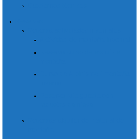
Cuadernos técnicos
Reservas
Reserva actividades invernales
Actividad de montaña invernal
Reserva curso de esquí de
montaña
Curso de Alpinismo / montaña
invernal
Reserva ruta guiada con
raquetas de nieve
Reservas alquiler de material de
montaña