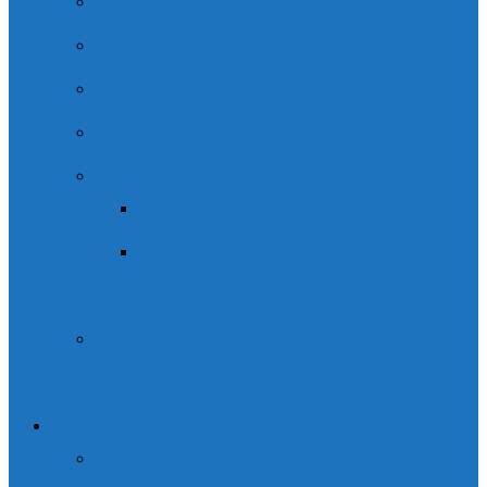
Curso de manejo de GPS
Curso de Descenso de Barrancos
Curso de escalada
Cursos de Esquí de montaña
Cursos de Esquí de montaña
Cursos y cápsulas formativas
de esquí de montaña
Curso de Alpinismo / montaña
invernal
Grupos
Parque de aventura Ordesaventura