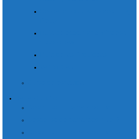
Senda de los Cazadores – Faja
Pelay
Ruta de ecoturismo «Ordesa
escondida»
Ruta de las Orquídeas
Varios días
Curso de escalada
Barranquismo
Descenso de barrancos nivel 1
Descenso de barrancos nivel 2
Descenso de barrancos nivel 3