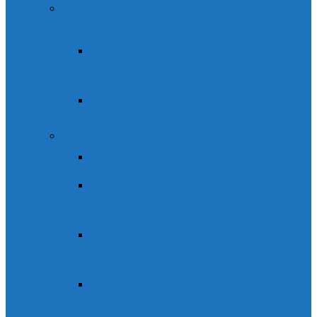
Parque de aventura Ordesaventura
(Fiscal)
Parque de aventura
Ordesaventura (Fiscal)
Paintball Ordesaventura
Reservas actividades guiadas
Reserva Vía Ferrata
Reserva Descenso de
Barrancos
Reserva ruta guiada Faja de las
Flores
Reserva ruta guiada Faja de
Pelay y Senda de los