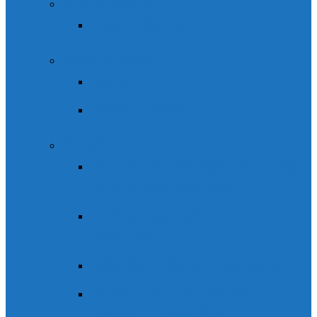
Alta montaña
Faja de las flores
Ascensiones
Aneto
Monte Perdido
Senderismo
El anillo de Sobrepuerto. Ruta
guiada o autoguiada
Ruta autoguiada Pirineo
Aragonés
Valle de Ordesa: Faja Racón
Senderismo en Ordesa: Faja
Racón y Canarellos