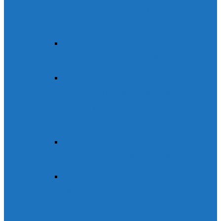
de barrancos en el Pirineo Aragonés y
Sierra de Guara
Esquí de montaña
Esquí de
montaña Pirineo Aragonés
Raquetas de nieve
Raquetas de
nieve. Pirineo Aragonés. Ordesa.
Posets-Maladeta. Rutas guiadas.
Alquiler de raquetas de nieve.
Senderismo en
Ordesa
Senderismo en Ordesa
Vía Ferrata
Vía Ferrata. Pirineo
Aragonés y Sierra de Guara. Riglos y
Peña Rueba