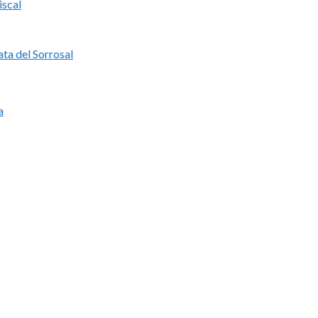
iscal
ata del Sorrosal
a