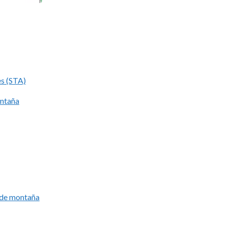
es (STA)
ontaña
í de montaña