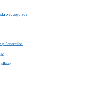
iada o autoguiada
s
 y Canarellos
lay
ondida»