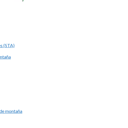
es (STA)
ontaña
í de montaña