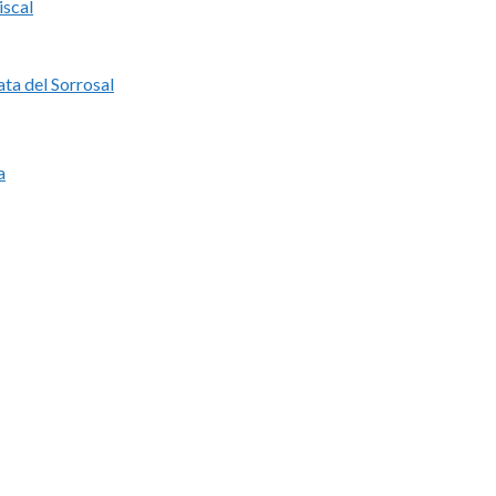
iscal
ata del Sorrosal
a