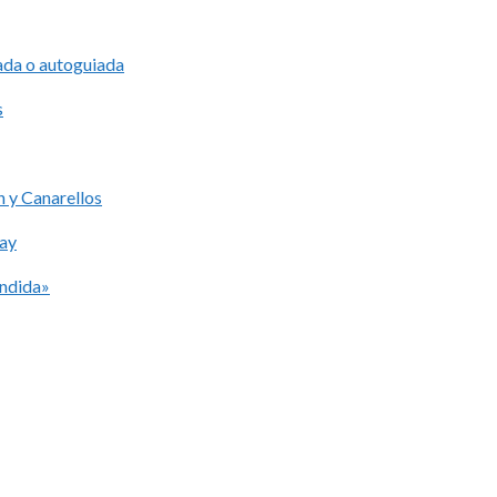
iada o autoguiada
s
 y Canarellos
lay
ondida»