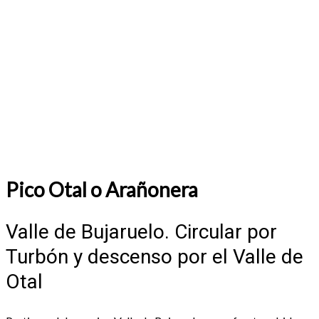
Muy fuerte pendiente desde el primer paso, sin
compasión, a este singular pico con
impresionantes vistas y precioso juego de
colores de las rocas que lo componen.
Pico Otal o Arañonera
Valle de Bujaruelo. Circular por
Turbón y descenso por el Valle de
Otal