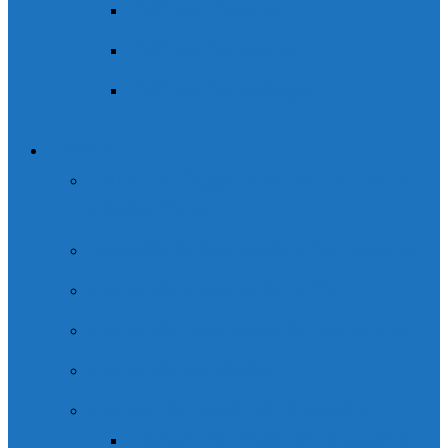
Rafting Río Ara
Rafting río Ésera
Rafting río Gállego
Cursos
Curso de Seguridad en Terreno de
Aludes (STA)
Escuela de barranquismo Casteret
Curso de manejo de GPS
Curso de Descenso de Barrancos
Curso de escalada
Cursos de Esquí de montaña
Cursos de Esquí de montaña