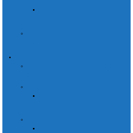
Cursos y cápsulas formativas
de esquí de montaña
Curso de Alpinismo / montaña
invernal
Grupos
Parque de aventura Ordesaventura
en Fiscal
Packs multiaventura
Barranco de Nivel I ó II + Vía
Ferrata del Sorrosal
Campamentos Escolares
Programa Escolares 3 días