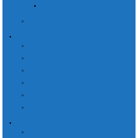
Varios días
Curso de escalada
Barranquismo
Descenso de barrancos nivel 1
Descenso de barrancos nivel 2
Descenso de barrancos nivel 3
Descenso de barrancos nivel 4
Multiactividad Barrancos
Barranco Seco todo el año
Agua
Rafting