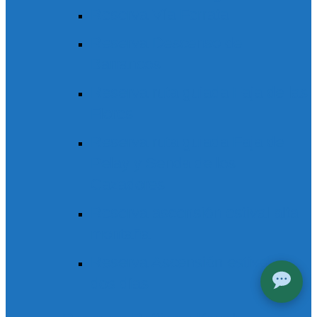
Reserva Vía Ferrata
Reserva Descenso de
Barrancos
Reserva ruta guiada Faja de las
Flores
Reserva ruta guiada Faja de
Pelay y Senda de los
Cazadores
Reserva ascensión estival alta
montaña
Reserva Ascensión estival en
dos días