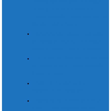
montaña
Ascensiones, Alta montaña.
Rutas guiadas de alta montaña.
Pirineo Aragonés. Parque Nacional de
Ordesa y Monte Perdido
Cursos
Cursos Casteret. Descenso
de barrancos, escalada, alta montaña,
montaña invernal, esquí de travesía.
Descenso de barrancos
Descenso
de barrancos en el Pirineo Aragonés y
Sierra de Guara
Esquí de montaña
Esquí de
montaña Pirineo Aragonés
Raquetas de nieve
Raquetas de
nieve. Pirineo Aragonés. Ordesa.