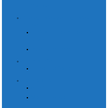
Sorrosal
Rutas guiadas y autoguiadas
Ordesa
GR 268 – El camino de San
Úrbez
Ruta Lucien Briet
Alta montaña
Faja de las flores
Ascensiones
Aneto
Monte Perdido