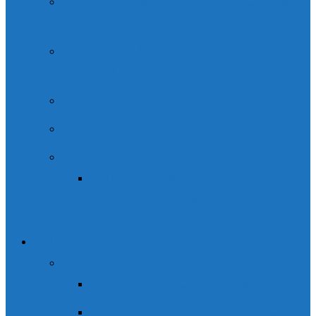
Cursos o salidas guiadas de esquí
de montaña
Curso de Alpinismo / montaña
invernal
Ascensiones invernales
Raquetas de nieve
Esquí de montaña
Cursos o salidas guiadas de
esquí de montaña
Rutas guiadas de Montaña
Vía Ferrata
Vía Ferrata de Sorrosal (Broto)
Vía Ferrata los Duendes de