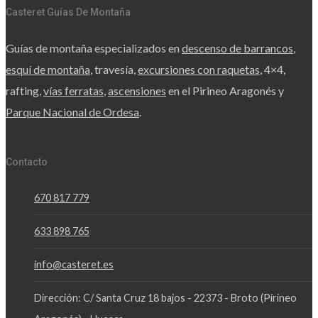
Casteret Guías De Montaña
Guías de montaña especializados en
descenso de barrancos
,
esquí de montaña
, travesía,
excursiones con raquetas
, 4×4,
rafting,
vías ferratas
,
ascensiones
en el Pirineo Aragonés y
Parque Nacional de Ordesa
.
Contacto
670 817 779
633 898 765
info@casteret.es
Dirección: C/ Santa Cruz 18 bajos - 22373 - Broto (Pirineo