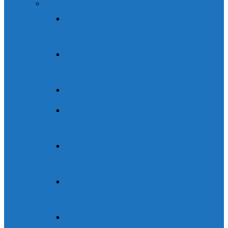
Senderismo
El anillo de Sobrepuerto. Ruta
guiada o autoguiada
Ruta autoguiada Pirineo
Aragonés
Valle de Ordesa: Faja Racón
Senderismo en Ordesa: Faja
Racón y Canarellos
Senda de los Cazadores – Faja
Pelay
Ruta de ecoturismo «Ordesa
escondida»
Ruta de las Orquídeas