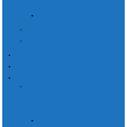
Ordesa
Programa Escolares 5 días
Campamentos familiares Casteret
Multiaventura
Alquiler
Contacto
Blog
Blog de actividades
Blog de actividades
en el Pirineo Aragonés. Parque Nacional de
Ordesa y Monte Perdido. Broto, Torla-
Ordesa, Fiscal
Ascensiones, Alta