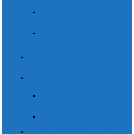
Curso de Alpinismo / montaña
invernal
Reserva ruta guiada con
raquetas de nieve
Reservas alquiler de material de
montaña
Parque de aventura Ordesaventura
(Fiscal)
Parque de aventura
Ordesaventura (Fiscal)
Paintball Ordesaventura
Reservas actividades guiadas