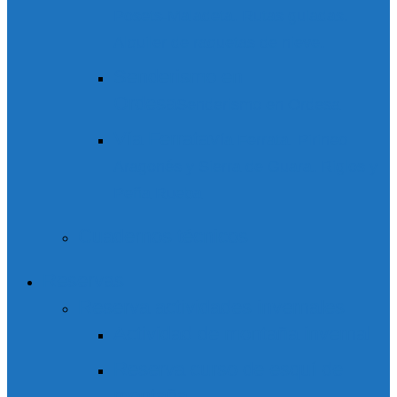
Posets-Maladeta. Rutas guiadas.
Alquiler de raquetas de nieve.
Senderismo en
Ordesa
Senderismo en Ordesa
Vía Ferrata
Vía Ferrata. Pirineo
Aragonés y Sierra de Guara. Riglos y
Peña Rueba
Cuadernos técnicos
Reservas
Reserva actividades invernales
Actividad de montaña invernal
Reserva curso de esquí de
montaña