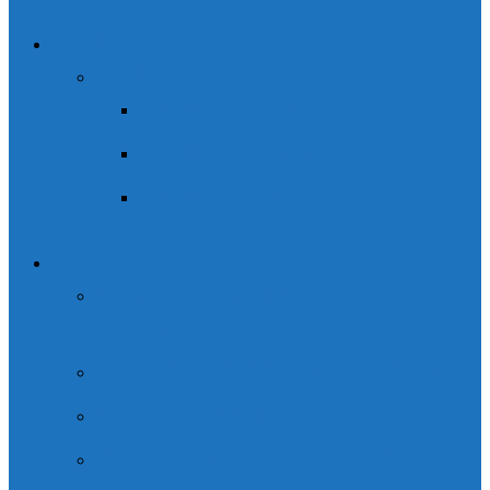
Agua
Rafting
Rafting Río Ara
Rafting río Ésera
Rafting río Gállego
Cursos
Curso de Seguridad en Terreno de
Aludes (STA)
Escuela de barranquismo Casteret
Curso de manejo de GPS
Curso de Descenso de Barrancos