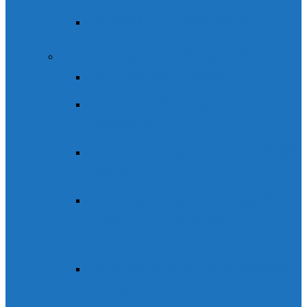
Paintball Ordesaventura
Reservas actividades guiadas
Reserva Vía Ferrata
Reserva Descenso de
Barrancos
Reserva ruta guiada Faja de las
Flores
Reserva ruta guiada Faja de
Pelay y Senda de los
Cazadores
Reserva ascensión estival alta
montaña