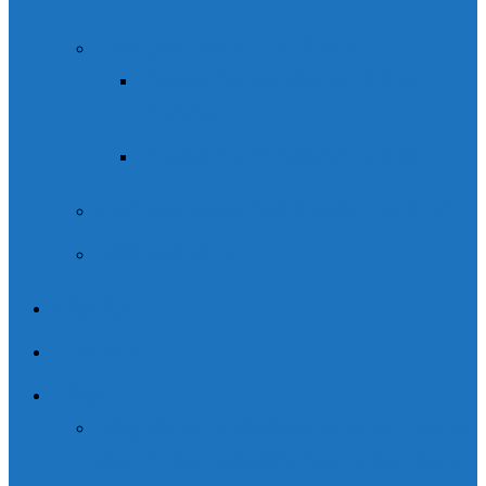
Campamentos Escolares
Programa Escolares 3 días
Ordesa
Programa Escolares 5 días
Campamentos familiares Casteret
Multiaventura
Alquiler
Contacto
Blog
Blog de actividades
Blog de actividades
en el Pirineo Aragonés. Parque Nacional de