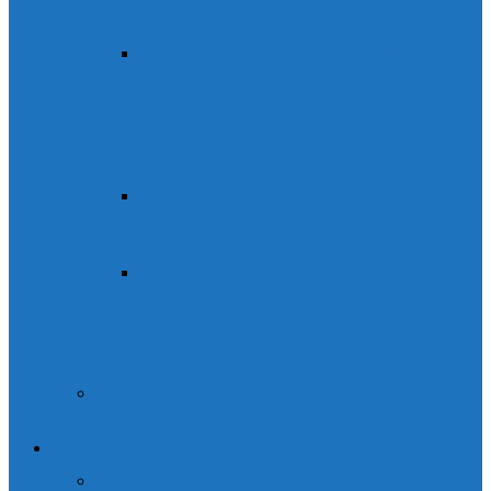
montaña Pirineo Aragonés
Raquetas de nieve
Raquetas de
nieve. Pirineo Aragonés. Ordesa.
Posets-Maladeta. Rutas guiadas.
Alquiler de raquetas de nieve.
Senderismo en
Ordesa
Senderismo en Ordesa
Vía Ferrata
Vía Ferrata. Pirineo
Aragonés y Sierra de Guara. Riglos y
Peña Rueba
Cuadernos técnicos
Reservas
Reserva actividades invernales