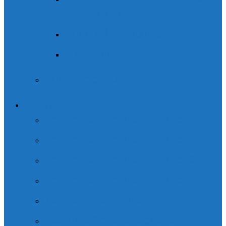
escondida»
Ruta de las Orquídeas
Varios días
Curso de escalada
Barranquismo
Descenso de barrancos nivel 1
Descenso de barrancos nivel 2
Descenso de barrancos nivel 3
Descenso de barrancos nivel 4
Multiactividad Barrancos
Barranco Seco todo el año