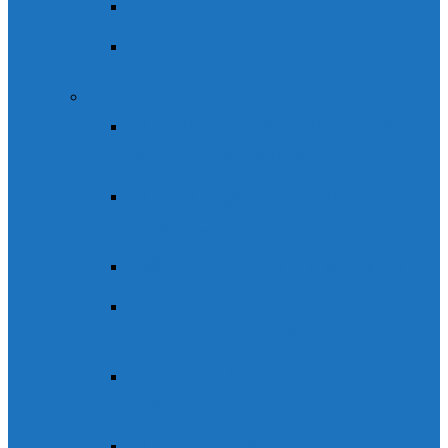
Aneto
Monte Perdido
Senderismo
El anillo de Sobrepuerto. Ruta
guiada o autoguiada
Ruta autoguiada Pirineo
Aragonés
Valle de Ordesa: Faja Racón
Senderismo en Ordesa: Faja
Racón y Canarellos
Senda de los Cazadores – Faja
Pelay
Ruta de ecoturismo «Ordesa