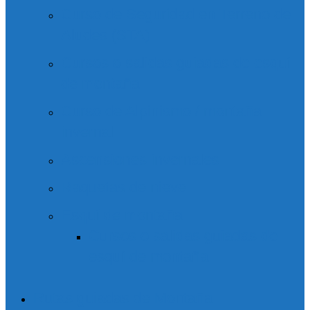
Curso de Seguridad en Terreno de
Aludes (STA)
Cursos o salidas guiadas de esquí
de montaña
Curso de Alpinismo / montaña
invernal
Ascensiones invernales
Raquetas de nieve
Esquí de montaña
Cursos o salidas guiadas de
esquí de montaña
Rutas guiadas de Montaña