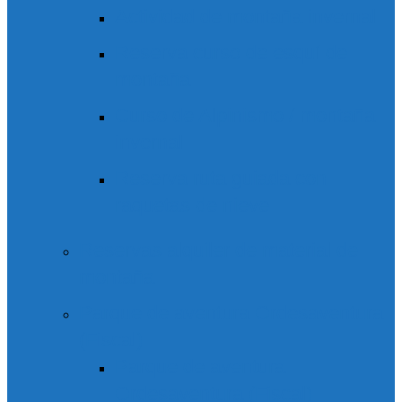
Actividad de montaña invernal
Reserva curso de esquí de
montaña
Curso de Alpinismo / montaña
invernal
Reserva ruta guiada con
raquetas de nieve
Reservas alquiler de material de
montaña
Parque de aventura Ordesaventura
(Fiscal)
Parque de aventura
Ordesaventura (Fiscal)