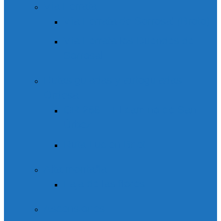
Vía Ferrata
Vía Ferrata de Sorrosal (Broto)
Vía Ferrata los Duendes de
Sorrosal
Rutas guiadas y autoguiadas
Ordesa
GR 268 – El camino de San
Úrbez
Ruta Lucien Briet
Alta montaña
Faja de las flores
Ascensiones