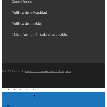
Condiciones
Política de privacidad
Política de cookies
Más información sobre las cookies
© 2022 Casteret -
Guías de Montaña Pirineo Aragonés
twitter
facebook
youtube
RSS
instagram
Inicio
Close
Menu
Nieve