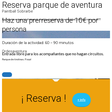
Reserva parque de aventura
Paintball Sobrarbe
Haz una prerreserva de 10€ por
En Ordesaventura te ofrecemos: tirolinas, paintball, láser combat, GPS, tiro con arco, BTT
persona
Duración de la actividad: 60 – 90 minutos
Ordesaventura
Entrada libre para los acompañantes que no hagan circuitos.
Parque de tirolinas. Fiscal
+info
¡ Reserva !
Ordesaventura
+ Info
Parque de aventura