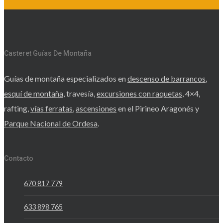
+info
Casteret Guías De Montaña
Guías de montaña especializados en
descenso de barrancos
,
esquí de montaña
, travesía,
excursiones con raquetas
, 4×4,
rafting,
vías ferratas
,
ascensiones
en el Pirineo Aragonés y
Parque Nacional de Ordesa
.
Contacto
670 817 779
633 898 765