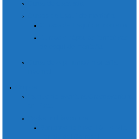
Curso de escalada
Cursos de Esquí de montaña
Cursos de Esquí de montaña
Cursos y cápsulas formativas
de esquí de montaña
Curso de Alpinismo / montaña
invernal
Grupos
Parque de aventura Ordesaventura
en Fiscal
Packs multiaventura
Barranco de Nivel I ó II + Vía
Ferrata del Sorrosal