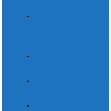
Ordesa y Monte Perdido. Broto, Torla-
Ordesa, Fiscal
Ascensiones, Alta
montaña
Ascensiones, Alta montaña.
Rutas guiadas de alta montaña.
Pirineo Aragonés. Parque Nacional de
Ordesa y Monte Perdido
Cursos
Cursos Casteret. Descenso
de barrancos, escalada, alta montaña,
montaña invernal, esquí de travesía.
Descenso de barrancos
Descenso
de barrancos en el Pirineo Aragonés y
Sierra de Guara
Esquí de montaña
Esquí de