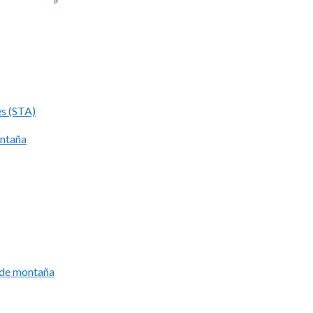
es (STA)
ontaña
í de montaña