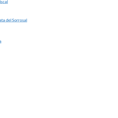
iscal
ata del Sorrosal
a