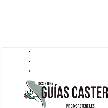
Skip
to
main
content
facebook
youtube
instagram