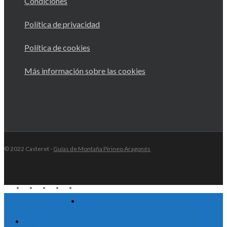
Condiciones
Política de privacidad
Política de cookies
Más información sobre las cookies
© 2022 Casteret -
Guías de Montaña Pirineo Aragonés
twitter
facebook
youtube
RSS
instagram
Inicio
Close
Menu
Nieve