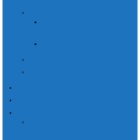
Campamentos Escolares
Programa Escolares 3 días
Ordesa
Programa Escolares 5 días
Campamentos familiares Casteret
Multiaventura
Alquiler
Contacto
Blog
Blog de actividades
Blog de actividades
en el Pirineo Aragonés. Parque Nacional de