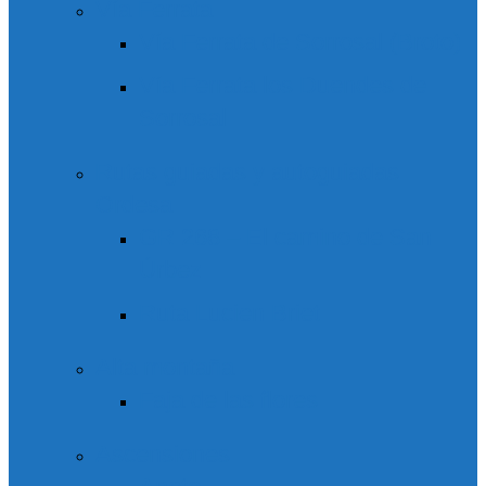
Vía Ferrata
Vía Ferrata de Sorrosal (Broto)
Vía Ferrata los Duendes de
Sorrosal
Rutas guiadas y autoguiadas
Ordesa
GR 268 – El camino de San
Úrbez
Ruta Lucien Briet
Alta montaña
Faja de las flores
Ascensiones