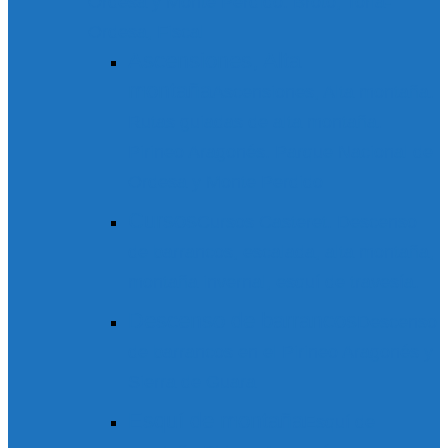
Ordesa y Monte Perdido. Broto, Torla-
Ordesa, Fiscal
Ascensiones, Alta
montaña
Ascensiones, Alta montaña.
Rutas guiadas de alta montaña.
Pirineo Aragonés. Parque Nacional de
Ordesa y Monte Perdido
Cursos
Cursos Casteret. Descenso
de barrancos, escalada, alta montaña,
montaña invernal, esquí de travesía.
Descenso de barrancos
Descenso
de barrancos en el Pirineo Aragonés y
Sierra de Guara
Esquí de montaña
Esquí de