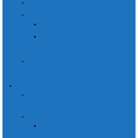
Curso de escalada
Cursos de Esquí de montaña
Cursos de Esquí de montaña
Cursos y cápsulas formativas
de esquí de montaña
Curso de Alpinismo / montaña
invernal
Grupos
Parque de aventura Ordesaventura
en Fiscal
Packs multiaventura
Barranco de Nivel I ó II + Vía
Ferrata del Sorrosal