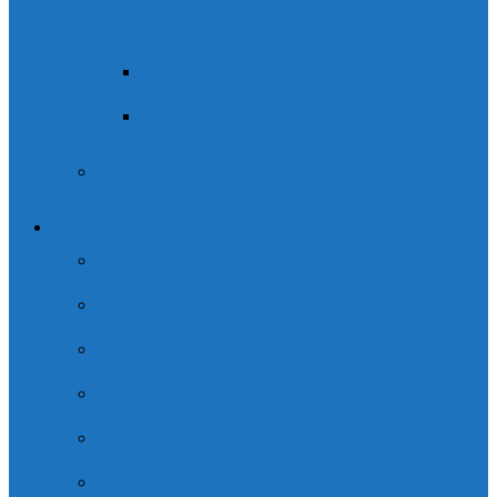
escondida»
Ruta de las Orquídeas
Varios días
Curso de escalada
Barranquismo
Descenso de barrancos nivel 1
Descenso de barrancos nivel 2
Descenso de barrancos nivel 3
Descenso de barrancos nivel 4
Multiactividad Barrancos
Barranco Seco todo el año