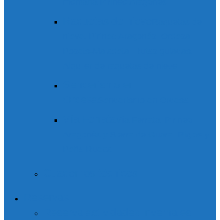
montaña Pirineo Aragonés
Raquetas de nieve
Raquetas de
nieve. Pirineo Aragonés. Ordesa.
Posets-Maladeta. Rutas guiadas.
Alquiler de raquetas de nieve.
Senderismo en
Ordesa
Senderismo en Ordesa
Vía Ferrata
Vía Ferrata. Pirineo
Aragonés y Sierra de Guara. Riglos y
Peña Rueba
Cuadernos técnicos
Reservas
Reserva actividades invernales