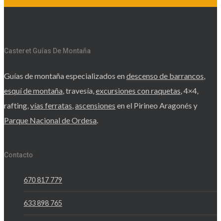
Casteret Guías De Montaña
Guías de montaña especializados en
descenso de barrancos
,
esquí de montaña
, travesía,
excursiones con raquetas
, 4×4,
rafting,
vías ferratas
,
ascensiones
en el Pirineo Aragonés y
Parque Nacional de Ordesa
.
Contacto
670 817 779
633 898 765