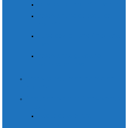
Actividad de montaña invernal
Reserva curso de esquí de
montaña
Curso de Alpinismo / montaña
invernal
Reserva ruta guiada con
raquetas de nieve
Reservas alquiler de material de
montaña
Parque de aventura Ordesaventura
(Fiscal)
Parque de aventura
Ordesaventura (Fiscal)