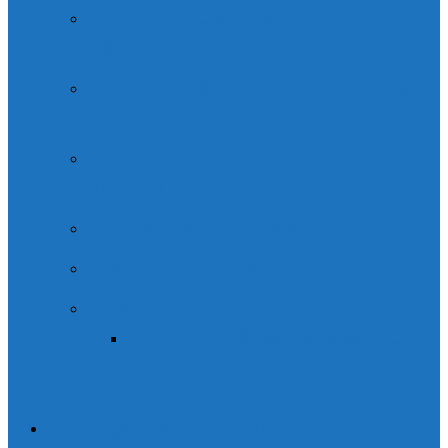
Curso de Seguridad en Terreno de
Aludes (STA)
Cursos o salidas guiadas de esquí
de montaña
Curso de Alpinismo / montaña
invernal
Ascensiones invernales
Raquetas de nieve
Esquí de montaña
Cursos o salidas guiadas de
esquí de montaña
Rutas guiadas de Montaña