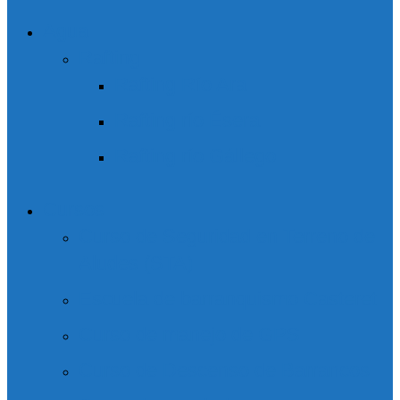
Agua
Rafting
Rafting Río Ara
Rafting río Ésera
Rafting río Gállego
Cursos
Curso de Seguridad en Terreno de
Aludes (STA)
Escuela de barranquismo Casteret
Curso de manejo de GPS
Curso de Descenso de Barrancos