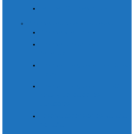
Paintball Ordesaventura
Reservas actividades guiadas
Reserva Vía Ferrata
Reserva Descenso de
Barrancos
Reserva ruta guiada Faja de las
Flores
Reserva ruta guiada Faja de
Pelay y Senda de los
Cazadores
Reserva ascensión estival alta
montaña