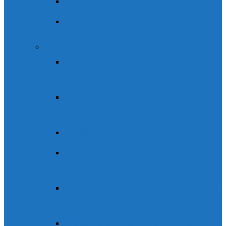
Aneto
Monte Perdido
Senderismo
El anillo de Sobrepuerto. Ruta
guiada o autoguiada
Ruta autoguiada Pirineo
Aragonés
Valle de Ordesa: Faja Racón
Senderismo en Ordesa: Faja
Racón y Canarellos
Senda de los Cazadores – Faja
Pelay
Ruta de ecoturismo «Ordesa