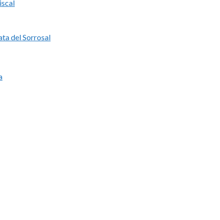
iscal
ata del Sorrosal
a