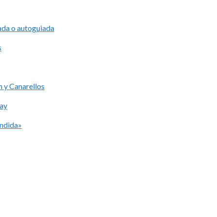
iada o autoguiada
s
 y Canarellos
lay
ondida»