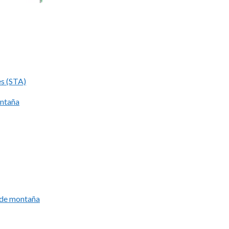
es (STA)
ontaña
í de montaña